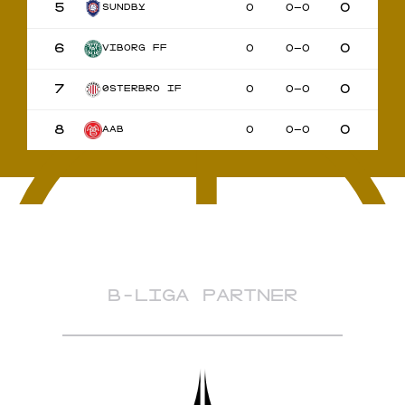
5
0
0
0–0
SUNDBY
6
0
0
0–0
VIBORG FF
7
0
0
0–0
ØSTERBRO IF
8
0
0
0–0
AAB
B-LIGA PARTNER