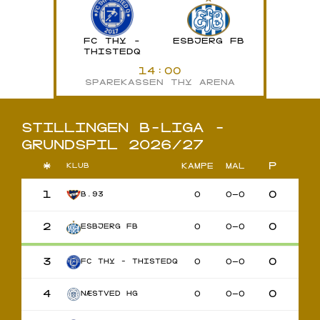
FC THY -
ESBJERG FB
THISTEDQ
14:00
SPAREKASSEN THY ARENA
STILLINGEN B-LIGA -
GRUNDSPIL 2026/27
*
P
KAMPE
MÅL
KLUB
1
0
0
0–0
B.93
2
0
0
0–0
ESBJERG FB
3
0
0
0–0
FC THY - THISTEDQ
4
0
0
0–0
NÆSTVED HG