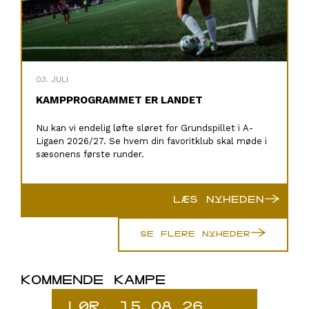
03. JULI
KAMPPROGRAMMET ER LANDET
Nu kan vi endelig løfte sløret for Grundspillet i A-
Ligaen 2026/27. Se hvem din favoritklub skal møde i
sæsonens første runder.
→
LÆS NYHEDEN
→
SE FLERE NYHEDER
KOMMENDE KAMPE
LØR. 15.08.26