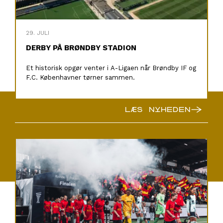
29. JULI
DERBY PÅ BRØNDBY STADION
Et historisk opgør venter i A-Ligaen når Brøndby IF og
F.C. Københavner tørner sammen.
→
LÆS NYHEDEN