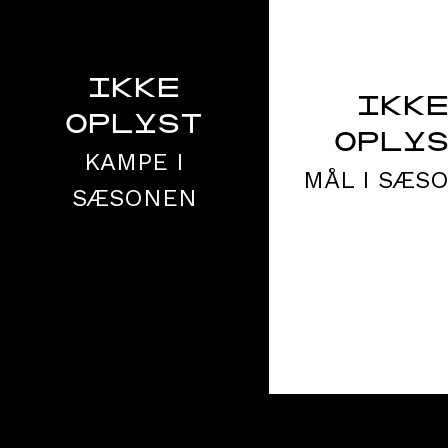
IKKE
IKK
OPLYST
OPLY
KAMPE I
MÅL I SÆS
SÆSONEN