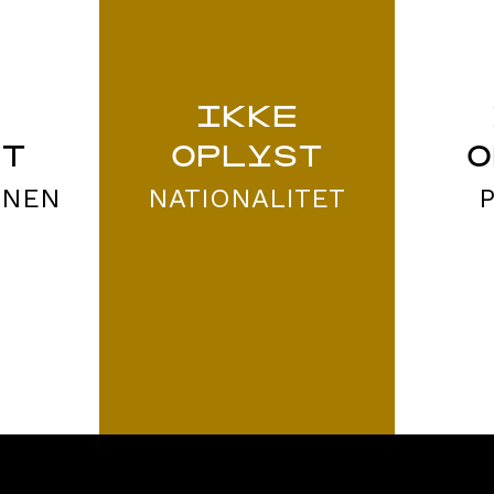
E
IKKE
ST
OPLYST
O
ONEN
NATIONALITET