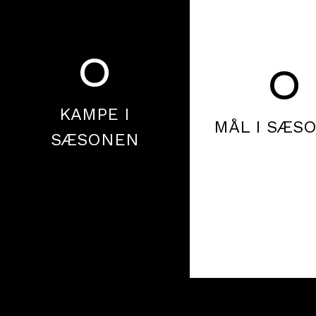
0
0
KAMPE I
MÅL I SÆS
SÆSONEN