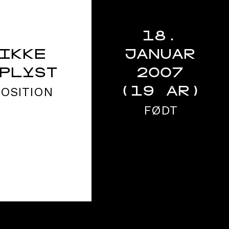
18.
IKKE
JANUAR
PLYST
2007
POSITION
(19 ÅR)
FØDT