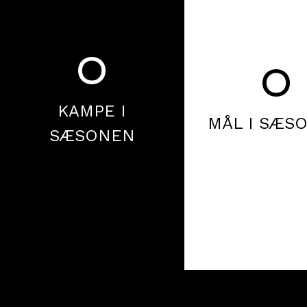
0
0
KAMPE I
MÅL I SÆS
SÆSONEN