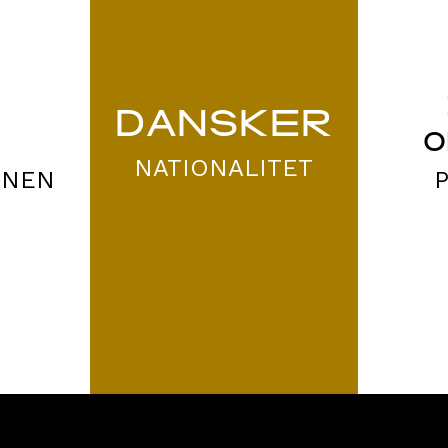
DANSKER
O
NATIONALITET
ONEN