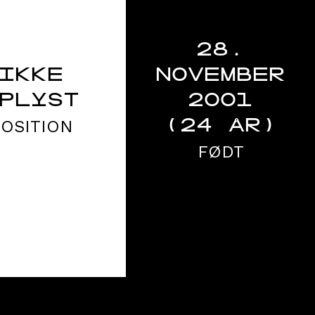
28.
IKKE
NOVEMBER
PLYST
2001
POSITION
(24 ÅR)
FØDT