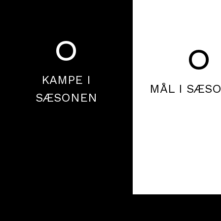
0
0
KAMPE I
MÅL I SÆS
SÆSONEN