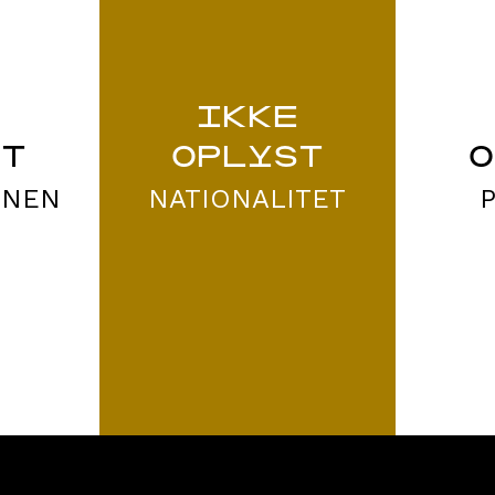
E
IKKE
ST
OPLYST
O
ONEN
NATIONALITET