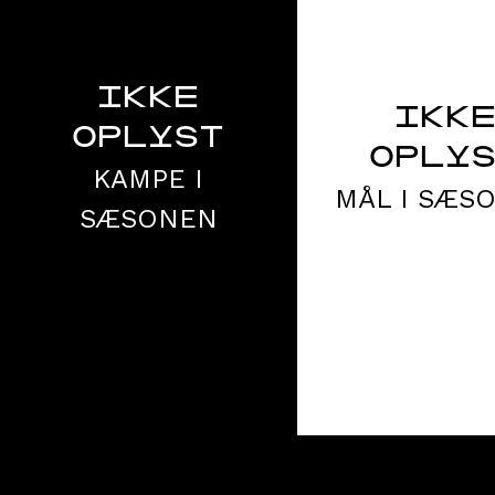
IKKE
IKK
OPLYST
OPLY
KAMPE I
MÅL I SÆS
SÆSONEN